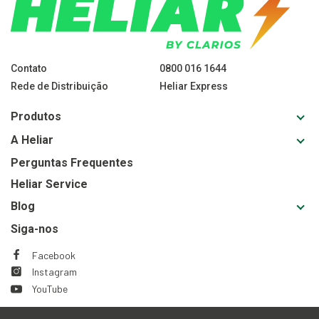
Contato
0800 016 1644
Rede de Distribuição
Heliar Express
Toggl
Produtos
sub-
Toggl
A Heliar
navig
sub-
for
Perguntas Frequentes
navig
Produ
Heliar Service
for
A
Toggl
Blog
Heliar
sub-
Siga-nos
navig
for
Facebook
This
This
Blog
Instagram
link
link
This
This
will
will
YouTube
link
link
This
This
trigger
trigger
will
will
link
link
a
a
trigger
trigger