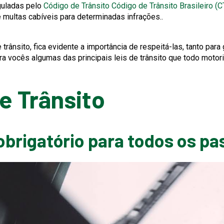
This
eguladas pelo
Código de Trânsito
Código de Trânsito Brasileiro (C
link
e multas cabíveis para determinadas infrações..
will
trigger
ânsito, fica evidente a importância de respeitá-las, tanto para 
a
a vocês algumas das principais leis de trânsito que todo motori
popup
message.
de Trânsito
 obrigatório para todos os p