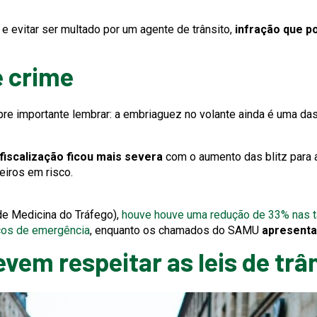
 e evitar ser multado por um agente de trânsito,
infração que po
é crime
re importante lembrar: a embriaguez no volante ainda é uma das
is
fiscalização ficou mais severa
com o aumento das blitz para 
k
eiros em risco.
l
gger
This
de Medicina do Tráfego),
houve
houve uma redução de 33% nas t
This
link
ços de emergência
, enquanto os chamados do SAMU
apresent
pup
link
will
ssage.
vem respeitar as leis de trâ
will
trigger
trigger
a
a
popup
popup
message.