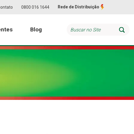
Rede de Distribuição
ontato
0800 016 1644
entes
Blog
Searc
ções
Inovação
Clarios
Baterias Frota