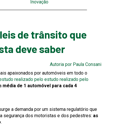
Inovação
 leis de trânsito que
sta deve saber
This
This
Autoria por Paula Consani
link
link
mais apaixonados por automóveis em todo o
will
will
This
estudo realizado pelo
estudo realizado pelo
trigger
trigger
link
ma
média de 1 automóvel para cada 4
a
a
will
popup
popup
trigger
message.
message.
a
surge a demanda por um sistema regulatório que
popup
a a segurança dos motoristas e dos pedestres:
as
message.
o
.