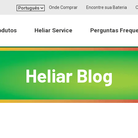
Languages
Onde Comprar
Encontre sua Bateria
C
odutos
Heliar Service
Perguntas Frequ
Dicas
Tecnologia
Sustentabilidade
Sustentabilidade
Tecnologia
Certifica
Heliar Blog
Baterias Motocicletas