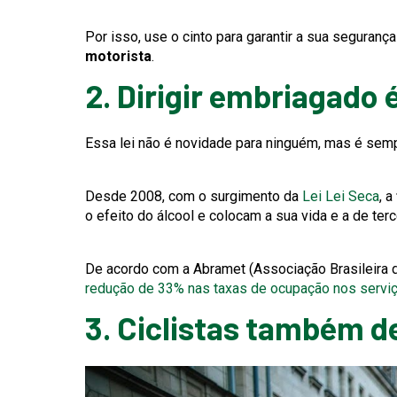
Por isso, use o cinto para garantir a sua segurança
motorista
.
2. Dirigir embriagado 
Essa lei não é novidade para ninguém, mas é semp
This
Th
Desde 2008, com o surgimento da
Lei
Lei Seca
, a
link
lin
o efeito do álcool e colocam a sua vida e a de terc
will
wil
trigger
tri
De acordo com a Abramet (Associação Brasileira 
a
a
redução de 33% nas taxas de ocupação nos servi
popup
po
message.
me
3. Ciclistas também de