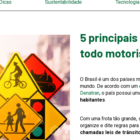
Dicas
Sustentabilidade
Tecnologia
5 principais
todo motori
O Brasil é um dos países 
mundo. De acordo com um
This
Denatran
, o país possui u
link
habitantes
.
will
trigger
Com uma frota tão grande, 
a
organize e dite regras par
popup
chamadas leis de trânsit
message.