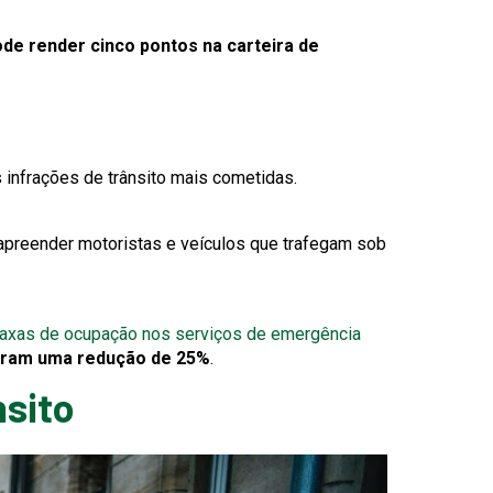
de render cinco pontos na carteira de
 infrações de trânsito mais cometidas.
apreender motoristas e veículos que trafegam sob
This
axas de ocupação nos serviços de emergência
link
aram uma redução de 25%
.
will
nsito
trigger
a
popup
message.