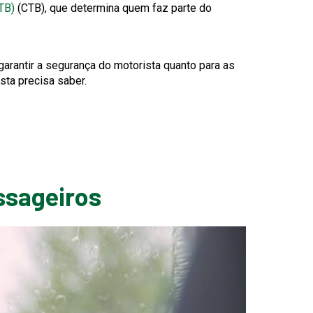
This
TB)
(CTB), que determina quem faz parte do
link
will
trigger
garantir a segurança do motorista quanto para as
a
sta precisa saber.
popup
message.
assageiros