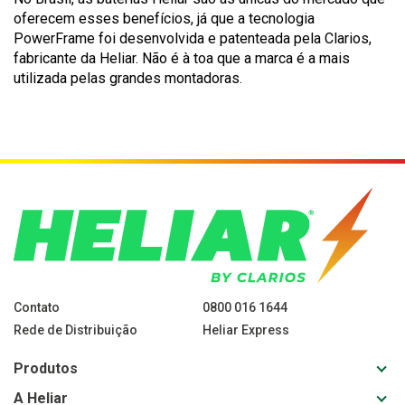
oferecem esses benefícios, já que a tecnologia
PowerFrame foi desenvolvida e patenteada pela Clarios,
fabricante da Heliar. Não é à toa que a marca é a mais
utilizada pelas grandes montadoras.
Contato
0800 016 1644
Rede de Distribuição
Heliar Express
Toggl
Produtos
sub-
Toggl
A Heliar