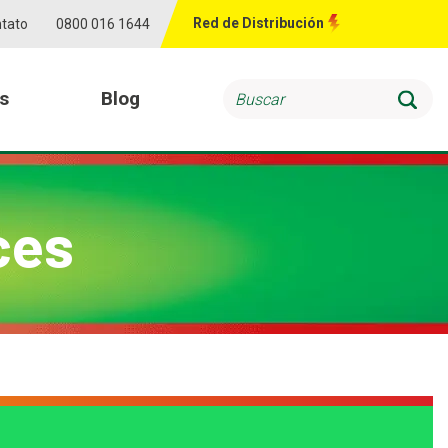
Red de Distribución
tato
0800 016 1644
s
Blog
Searc
iones
Clarios
ces
Baterías para Flotas