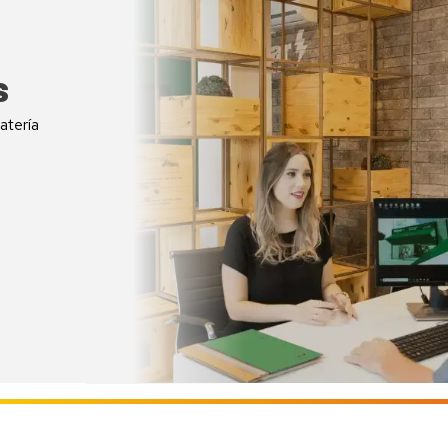
s
atería