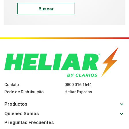
Buscar
Contato
0800 016 1644
Rede de Distribuição
Heliar Express
Toggl
Productos
sub-
Toggl
Quienes Somos
navig
sub-
for
Preguntas Frecuentes
navig
Produ