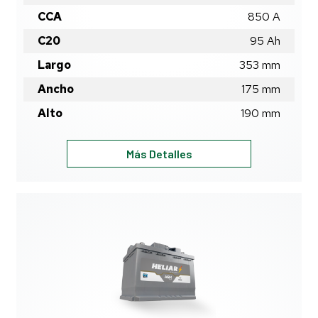
CCA
850 A
C20
95
Ah
Largo
353
mm
Ancho
175
mm
Alto
190
mm
HAGM95MD
Más Detalles