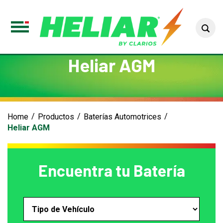
Sea
Toggle
Menu
Heliar AGM
Home
Productos
Baterías Automotrices
Heliar AGM
Encuentra tu Batería