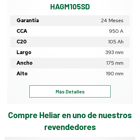
HAGM105SD
Garantía
24 Meses
CCA
950 A
C20
105
Ah
Largo
393
mm
Ancho
175
mm
Alto
190
mm
HAGM105SD
Más Detalles
Compre Heliar en uno de nuestros
revendedores