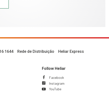
16 1644
Rede de Distribuição
Heliar Express
Follow Heliar
Facebook
This
This
Instagram
link
link
This
This
will
will
YouTube
link
link
This
This
trigger
trigger
will
will
link
link
a
a
trigger
trigger
will
will
popup
popup
a
a
trigger
trigger
message.
message.
popup
popup