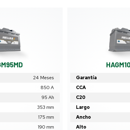
GM95MD
HAGM1
24 Meses
Garantía
850 A
CCA
95
Ah
C20
353
mm
Largo
175
mm
Ancho
190
mm
Alto