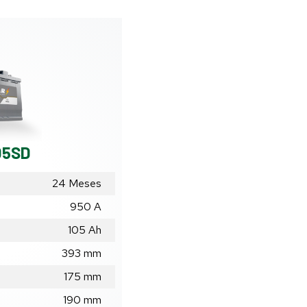
05SD
24 Meses
950 A
105
Ah
393
mm
175
mm
190
mm