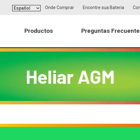
Languages
Onde Comprar
Encontre sua Bateria
Con
Productos
Preguntas Frecuente
a
Tecnología
Noticias
Sustentabilidad
Consejos
Certificac
Heliar AGM
Baterías para Motos