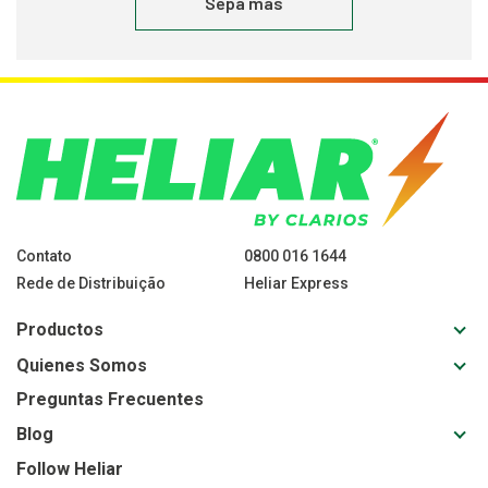
Sepa más
Contato
0800 016 1644
Rede de Distribuição
Heliar Express
Toggl
Productos
sub-
Toggl
Quienes Somos
navig
sub-
for
Preguntas Frecuentes
navig
Produ
Toggl
Blog
for
sub-
Quie
Follow Heliar
navig
Somo