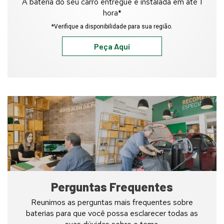
A bateria do seu carro entregue e instalada em até 1
hora*
*Verifique a disponibilidade para sua região.
Peça Aqui
Funcionário
prestando
serviços
em
uma
loja
Heliar
Service
Perguntas Frequentes
Reunimos as perguntas mais frequentes sobre
baterias para que você possa esclarecer todas as