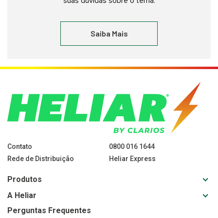
suas dúvidas sobre o tema.
Saiba Mais
Contato
0800 016 1644
Rede de Distribuição
Heliar Express
Toggl
Produtos
sub-
Toggl
A Heliar
navig
sub-
for
Perguntas Frequentes
navig