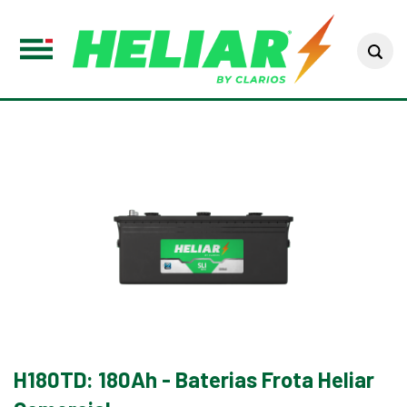
Sea
Toggle
Menu
H180TD: 180Ah - Baterias Frota Heliar