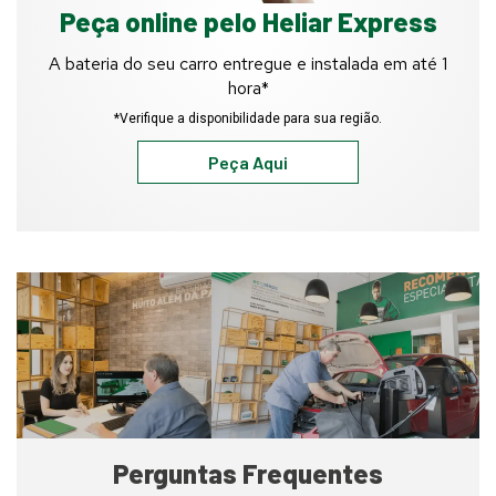
Peça online pelo Heliar Express
A bateria do seu carro entregue e instalada em até 1
hora*
*Verifique a disponibilidade para sua região.
Peça Aqui
Funcionário
prestando
serviços
em
uma
loja
Heliar
Service
Perguntas Frequentes