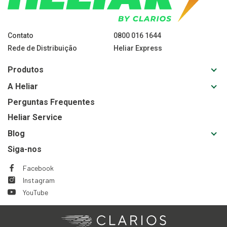
Contato
0800 016 1644
Rede de Distribuição
Heliar Express
Toggl
Produtos
sub-
Toggl
A Heliar
navig
sub-
for
Perguntas Frequentes
navig
Produ
Heliar Service
for
A
Toggl
Blog
Heliar
sub-
Siga-nos
navig
for
Facebook
This
This
Blog
Instagram
link
link
This
This
will
will
YouTube
link
link
This
This
trigger
trigger
will
will
link
link
a
a
trigger
trigger
will
will
Clarios
This
This
popup
popup
a
a
trigger
trigger