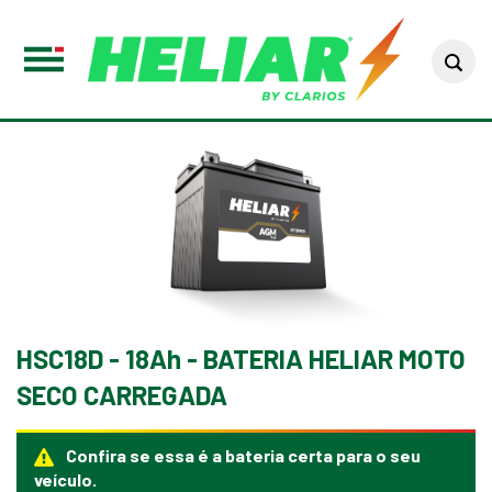
Sea
Toggle
Menu
HSC18D - 18Ah - BATERIA HELIAR MOTO
SECO CARREGADA
Confira se essa é a bateria certa para o seu
veículo.