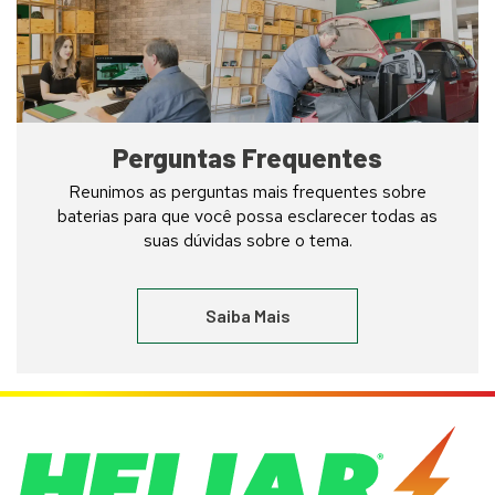
serviços
em
uma
loja
Heliar
Service
Perguntas Frequentes
Reunimos as perguntas mais frequentes sobre
baterias para que você possa esclarecer todas as
suas dúvidas sobre o tema.
Saiba Mais