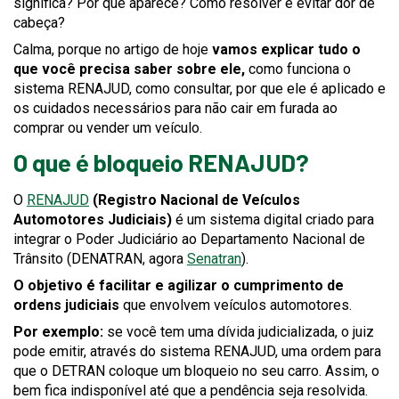
significa? Por que aparece? Como resolver e evitar dor de
cabeça?
Calma, porque no artigo de hoje
vamos explicar tudo o
que você precisa saber sobre ele,
como funciona o
sistema RENAJUD, como consultar, por que ele é aplicado e
os cuidados necessários para não cair em furada ao
comprar ou vender um veículo.
O que é bloqueio RENAJUD?
This
This
O
RENAJUD
(Registro Nacional de Veículos
link
link
Automotores Judiciais)
é um sistema digital criado para
will
will
integrar o Poder Judiciário ao Departamento Nacional de
trigger
trigger
This
This
Trânsito (DENATRAN, agora
Senatran
).
a
a
link
link
O objetivo é facilitar e agilizar o cumprimento de
popup
popup
will
will
ordens judiciais
que envolvem veículos automotores.
message.
message.
trigger
trigger
Por exemplo:
se você tem uma dívida judicializada, o juiz
a
a
pode emitir, através do sistema RENAJUD, uma ordem para
popup
popup
que o DETRAN coloque um bloqueio no seu carro. Assim, o
message.
message.
bem fica indisponível até que a pendência seja resolvida.