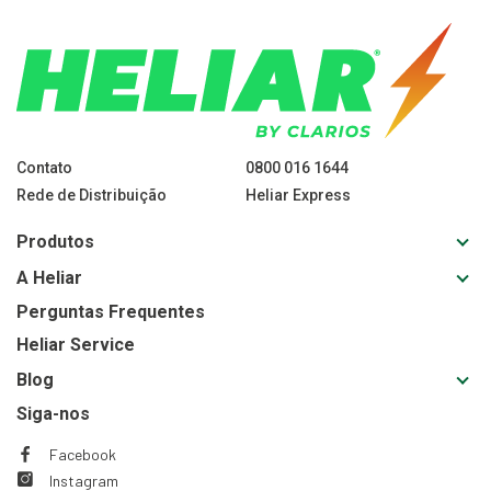
Contato
0800 016 1644
Rede de Distribuição
Heliar Express
Toggl
Produtos
sub-
Toggl
A Heliar
navig
sub-
for
Perguntas Frequentes
navig
Produ
Heliar Service
for
A
Toggl
Blog
Heliar
sub-
Siga-nos
navig
for
Facebook
This
This
Blog
Instagram
link
link
This
This