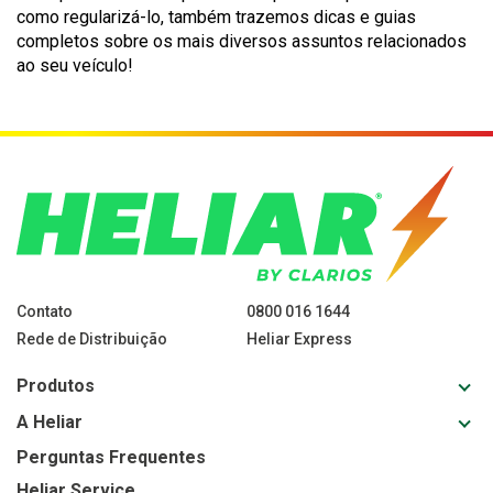
como regularizá-lo, também trazemos dicas e guias
completos sobre os mais diversos assuntos relacionados
ao seu veículo!
Contato
0800 016 1644
Rede de Distribuição
Heliar Express
Toggl
Produtos
sub-
Toggl
A Heliar
navig
sub-
for
Perguntas Frequentes
navig
Produ
Heliar Service
for