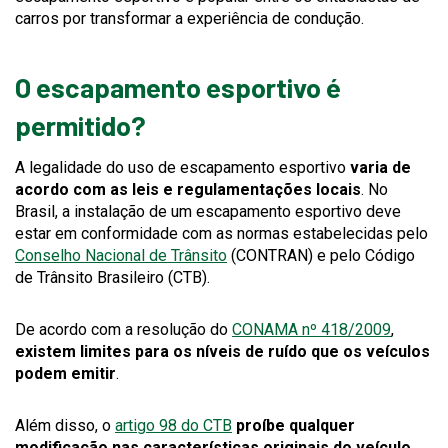
carros por transformar a experiência de condução.
O escapamento esportivo é
permitido?
A legalidade do uso de escapamento esportivo
varia de
acordo com as leis e regulamentações locais
. No
Brasil, a instalação de um escapamento esportivo deve
estar em conformidade com as normas estabelecidas pelo
This
Conselho Nacional de Trânsito
(CONTRAN) e pelo Código
link
de Trânsito Brasileiro (CTB).
will
trigger
This
De acordo com a resolução do
CONAMA nº 418/2009
,
a
link
existem limites para os níveis de ruído que os veículos
popup
will
podem emitir
.
message.
trigger
a
This
Além disso, o
artigo 98 do CTB
proíbe qualquer
popup
link
modificação nas características originais do veículo