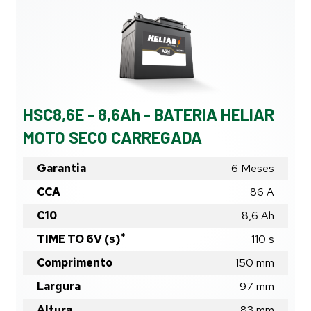
HSC8,6E - 8,6Ah - BATERIA HELIAR
MOTO SECO CARREGADA
Garantia
6 Meses
CCA
86 A
C10
8,6
Ah
*
TIME TO 6V (s)
110
s
Comprimento
150
mm
Largura
97
mm
Altura
83
mm