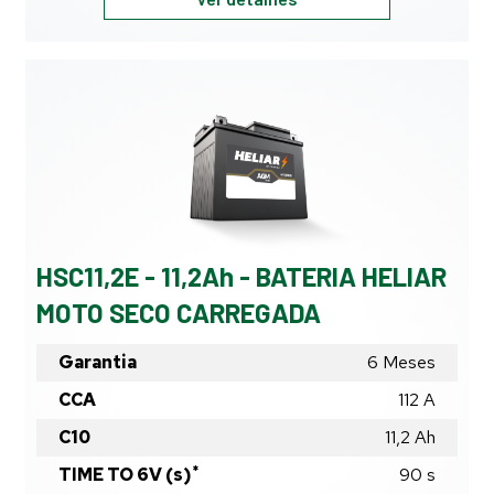
-
8Ah
-
BATERIA
HELIAR
MOTO
SECO
CARREGADA
HSC11,2E - 11,2Ah - BATERIA HELIAR
MOTO SECO CARREGADA
Garantia
6 Meses
CCA
112 A
C10
11,2
Ah
*
TIME TO 6V (s)
90
s