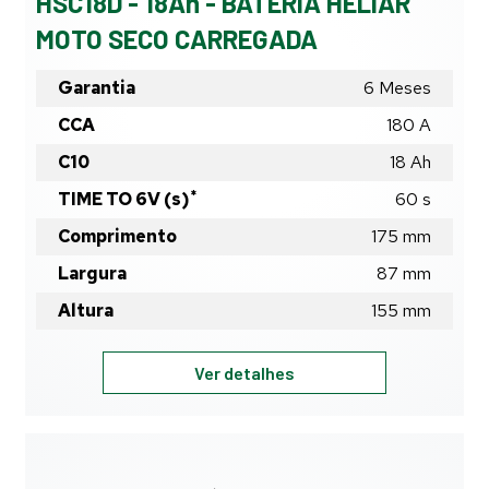
HSC18D - 18Ah - BATERIA HELIAR
MOTO SECO CARREGADA
Garantia
6 Meses
CCA
180 A
C10
18
Ah
*
TIME TO 6V (s)
60
s
Comprimento
175
mm
Largura
87
mm
Altura
155
mm
HSC18D
Ver detalhes
-
18Ah
-
BATERIA