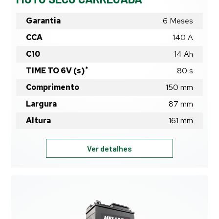
Garantia
6 Meses
CCA
140 A
C10
14
Ah
*
TIME TO 6V (s)
80
s
Comprimento
150
mm
Largura
87
mm
Altura
161
mm
HSC14E
Ver detalhes
-
14Ah
-
BATERIA
HELIAR
MOTO