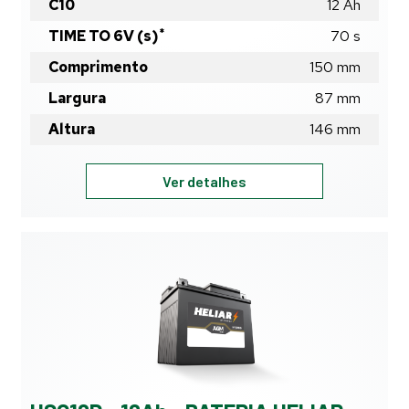
C10
12
Ah
*
TIME TO 6V (s)
70
s
Comprimento
150
mm
Largura
87
mm
Altura
146
mm
HSC12D
Ver detalhes
-
12Ah
-
BATERIA
HELIAR
MOTO
SECO
CARREGADA