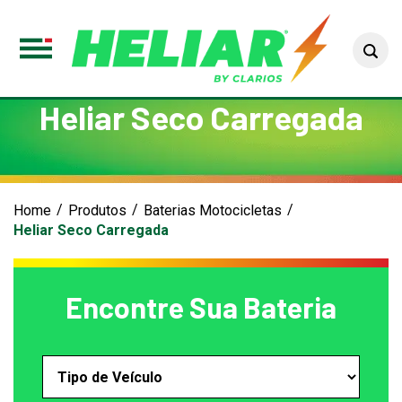
Sea
Toggle
Menu
Heliar Seco Carregada
Home
Produtos
Baterias Motocicletas
Heliar Seco Carregada
Encontre Sua Bateria