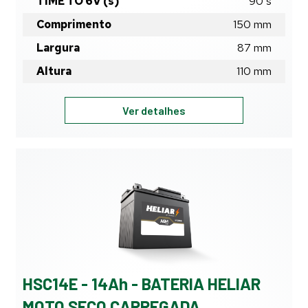
TIME TO 6V (s)
90
s
Comprimento
150
mm
Largura
87
mm
Altura
110
mm
HSC11E
Ver detalhes
-
11Ah
-
BATERIA
HELIAR
MOTO
SECO
CARREGADA
HSC14E - 14Ah - BATERIA HELIAR
MOTO SECO CARREGADA