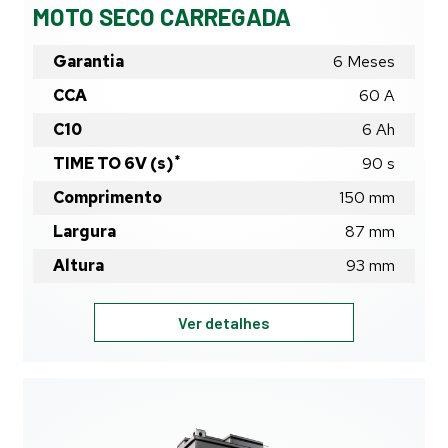
MOTO SECO CARREGADA
Garantia
6 Meses
CCA
60 A
C10
6
Ah
*
TIME TO 6V (s)
90
s
Comprimento
150
mm
Largura
87
mm
Altura
93
mm
HSC6E
Ver detalhes
-
6Ah
-
BATERIA
HELIAR