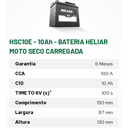
HELIAR
MOTO
SECO
CARREGADA
HSC10E - 10Ah - BATERIA HELIAR
MOTO SECO CARREGADA
Garantia
6 Meses
CCA
100 A
C10
10
Ah
*
TIME TO 6V (s)
100
s
Comprimento
150
mm
Largura
87
mm
Altura
130
mm