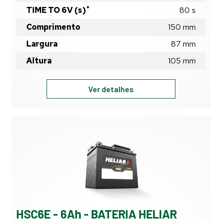
*
TIME TO 6V (s)
80
s
Comprimento
150
mm
Largura
87
mm
Altura
105
mm
HSC10BE
Ver detalhes
-
10Ah
-
BATERIA
HELIAR
MOTO
SECO
CARREGADA
HSC6E - 6Ah - BATERIA HELIAR