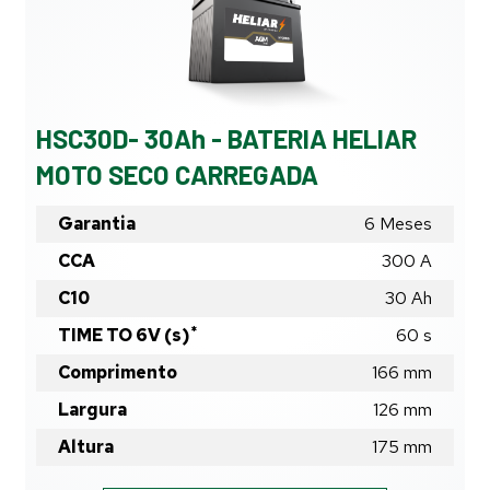
MOTO
SECO
CARREGADA
HSC30D- 30Ah - BATERIA HELIAR
MOTO SECO CARREGADA
Garantia
6 Meses
CCA
300 A
C10
30
Ah
*
TIME TO 6V (s)
60
s
Comprimento
166
mm
Largura
126
mm
Altura
175
mm