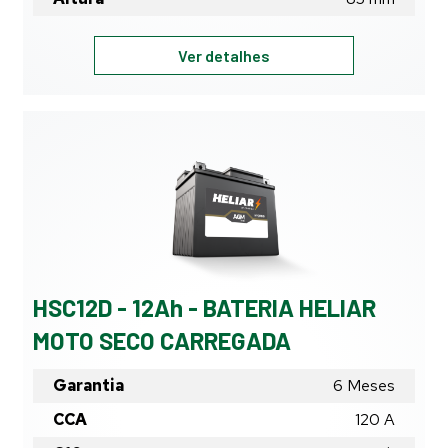
HSC8,6E
Ver detalhes
-
8,6Ah
-
BATERIA
HELIAR
MOTO
SECO
CARREGADA
HSC12D - 12Ah - BATERIA HELIAR
MOTO SECO CARREGADA
Garantia
6 Meses
CCA
120 A