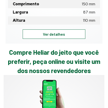
Comprimento
150
mm
Largura
87
mm
Altura
110
mm
HSC11,2E
Ver detalhes
-
11,2Ah
-
Compre Heliar do jeito que você
BATERIA
preferir, peça online ou visite um
HELIAR
MOTO
dos nossos revendedores
SECO
CARREGADA