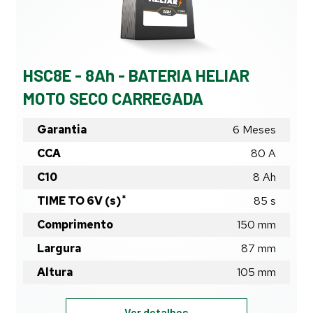
SECO
CARREGADA
HSC8E - 8Ah - BATERIA HELIAR
MOTO SECO CARREGADA
Garantia
6 Meses
CCA
80 A
C10
8
Ah
*
TIME TO 6V (s)
85
s
Comprimento
150
mm
Largura
87
mm
Altura
105
mm
HSC8E
Ver detalhes