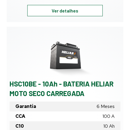
HSC10E
Ver detalhes
-
10Ah
-
BATERIA
HELIAR
MOTO
SECO
CARREGADA
HSC10BE - 10Ah - BATERIA HELIAR
MOTO SECO CARREGADA
Garantia
6 Meses
CCA
100 A
C10
10
Ah