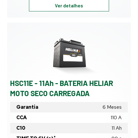
HSC30D-
Ver detalhes
30Ah
-
BATERIA
HELIAR
MOTO
SECO
CARREGADA
HSC11E - 11Ah - BATERIA HELIAR
MOTO SECO CARREGADA
Garantia
6 Meses
CCA
110 A
C10
11
Ah
*