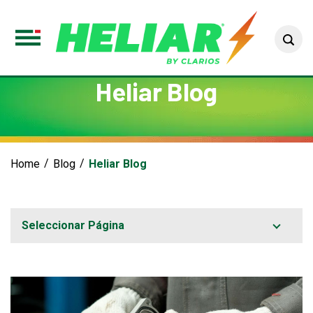
Sea
Toggle
Menu
Heliar Blog
Home
Blog
Heliar Blog
Seleccionar Página