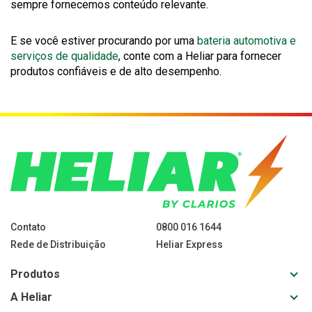
sempre fornecemos conteúdo relevante.
E se você estiver procurando por uma
bateria automotiva e
serviços de qualidade
, conte com a Heliar para fornecer
produtos confiáveis ​​e de alto desempenho.
Contato
0800 016 1644
Rede de Distribuição
Heliar Express
Toggl
Produtos
sub-
Toggl
A Heliar
navig
sub-